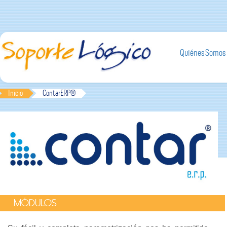
Quiénes Somos
Inicio
ContarERP®
MÓDULOS