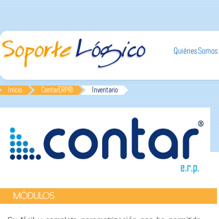
Quiénes Somos
Inicio
ContarERP®
Inventario
MÓDULOS