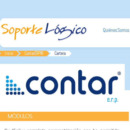
Quiénes Somos
Inicio
ContarERP®
Cartera
MÓDULOS